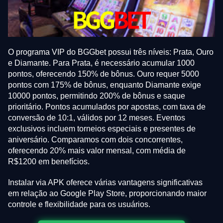
O programa VIP do BGGbet possui três níveis: Prata, Ouro
e Diamante. Para Prata, é necessário acumular 1000
pontos, oferecendo 150% de bônus. Ouro requer 5000
pontos com 175% de bônus, enquanto Diamante exige
10000 pontos, permitindo 200% de bônus e saque
prioritário. Pontos acumulados por apostas, com taxa de
conversão de 10:1, válidos por 12 meses. Eventos
exclusivos incluem torneios especiais e presentes de
aniversário. Comparamos com dois concorrentes,
oferecendo 20% mais valor mensal, com média de
R$1200 em benefícios.
Instalar via APK oferece várias vantagens significativas
em relação ao Google Play Store, proporcionando maior
controle e flexibilidade para os usuários.