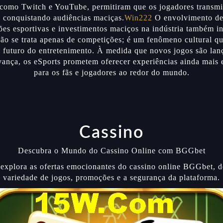
 como Twitch e YouTube, permitiram que os jogadores transmi
, conquistando audiências maciças.
Win222
O envolvimento de
ões esportivas e investimentos maciços na indústria também i
Não se trata apenas de competições; é um fenômeno cultural qu
 futuro do entretenimento. À medida que novos jogos são lan
vança, os eSports prometem oferecer experiências ainda mais
para os fãs e jogadores ao redor do mundo.
Cassino
Descubra o Mundo do Cassino Online com BGGbet
 explora as ofertas emocionantes do cassino online BGGbet, 
variedade de jogos, promoções e a segurança da plataforma.