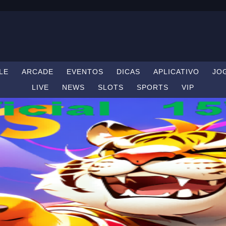
LE
ARCADE
EVENTOS
DICAS
APLICATIVO
JO
LIVE
NEWS
SLOTS
SPORTS
VIP