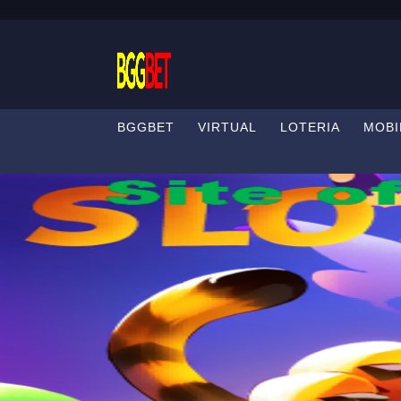
BGGBET
VIRTUAL
LOTERIA
MOBI