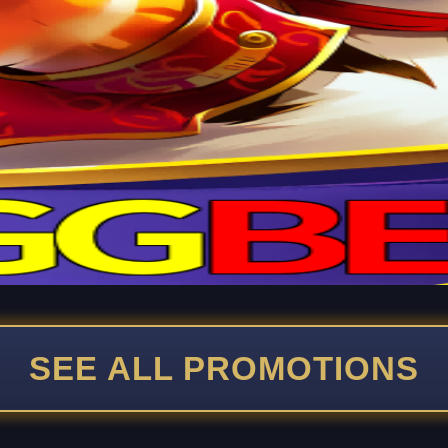
SEE ALL PROMOTIONS