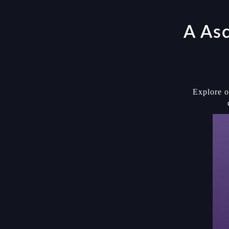
A Asc
Explore o