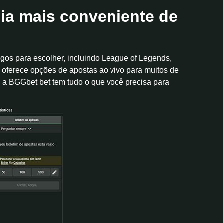
ia mais conveniente de
os para escolher, incluindo League of Legends,
 oferece opções de apostas ao vivo para muitos de
, a BGGbet bet tem tudo o que você precisa para