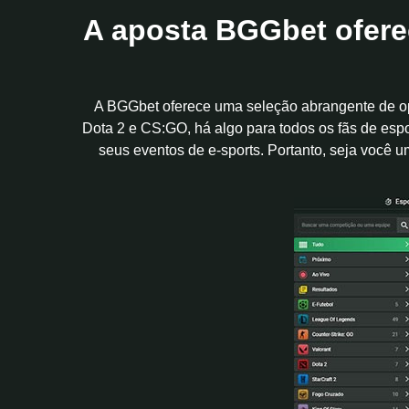
A aposta BGGbet ofere
A BGGbet oferece uma seleção abrangente de op
Dota 2 e CS:GO, há algo para todos os fãs de esp
seus eventos de e-sports. Portanto, seja você 