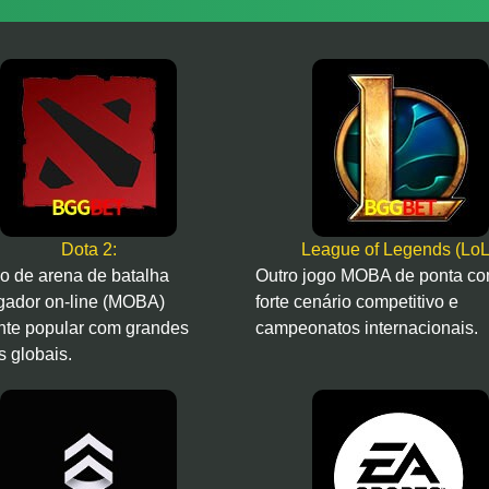
Dota 2:
League of Legends (LoL
o de arena de batalha
Outro jogo MOBA de ponta c
ogador on-line (MOBA)
forte cenário competitivo e
nte popular com grandes
campeonatos internacionais.
s globais.