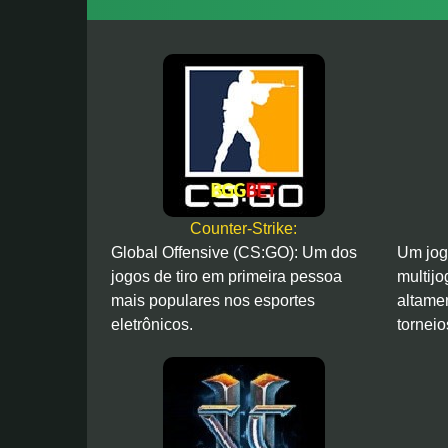
Counter-Strike:
Global Offensive (CS:GO): Um dos
Um jog
jogos de tiro em primeira pessoa
multij
mais populares nos esportes
altame
eletrônicos.
torneio