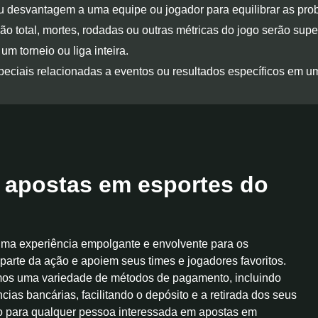
 desvantagem a uma equipe ou jogador para equilibrar as prob
o total, mortes, rodadas ou outras métricas do jogo serão super
m torneio ou liga inteira.
eciais relacionadas a eventos ou resultados específicos em um
s apostas em esportes do
ma experiência empolgante e envolvente para os
parte da ação e apoiem seus times e jogadores favoritos.
emos uma variedade de métodos de pagamento, incluindo
ências bancárias, facilitando o depósito e a retirada dos seus
o para qualquer pessoa interessada em apostas em