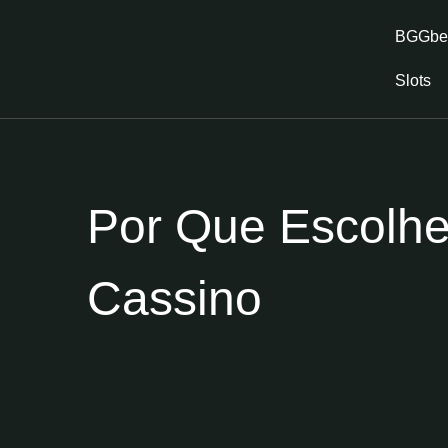
BGGbe
Slots
Por Que Escolh
Cassino