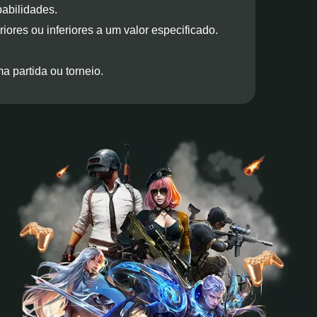
abilidades.
iores ou inferiores a um valor especificado.
a partida ou torneio.