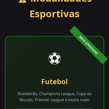
Esportivas
⚽
Futebol
Brasileirão, Champions League, Copa do
Mundo, Premier League e muito mais!