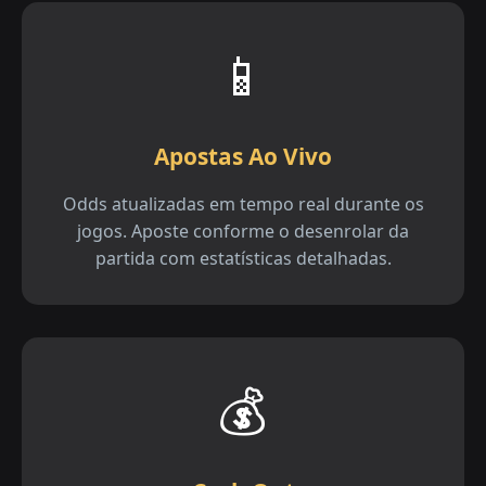
📱
Apostas Ao Vivo
Odds atualizadas em tempo real durante os
jogos. Aposte conforme o desenrolar da
partida com estatísticas detalhadas.
💰