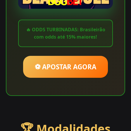
🔥
ODDS TURBINADAS:
Brasileirão
com odds até 15% maiores!
⚽ APOSTAR AGORA
🏆 Modalidades