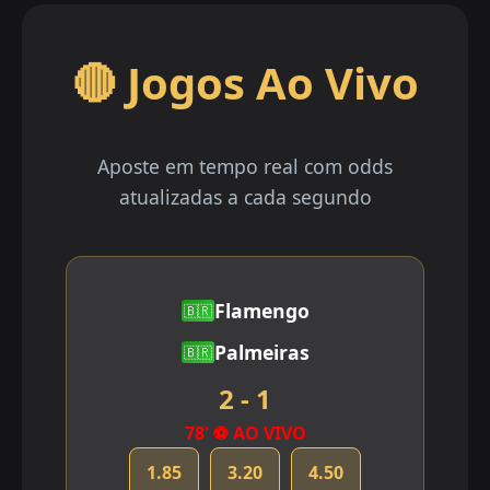
🔴 Jogos Ao Vivo
Aposte em tempo real com odds
atualizadas a cada segundo
Flamengo
🇧🇷
Palmeiras
🇧🇷
2 - 1
78' ⚽ AO VIVO
1.85
3.20
4.50