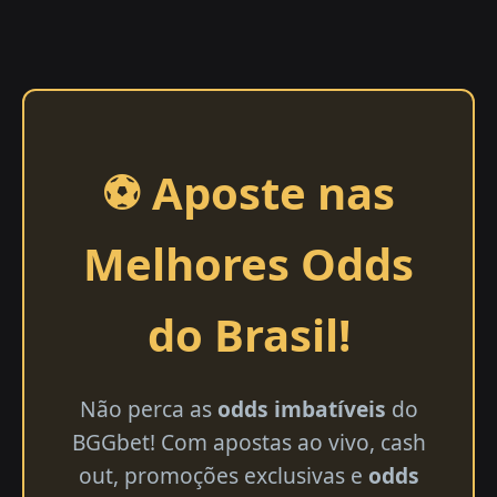
⚽ Aposte nas
Melhores Odds
do Brasil!
Não perca as
odds imbatíveis
do
BGGbet! Com apostas ao vivo, cash
out, promoções exclusivas e
odds