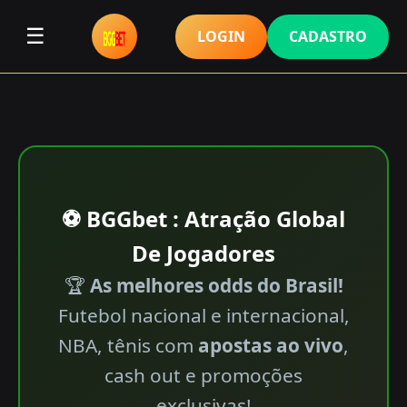
☰
LOGIN
CADASTRO
⚽ BGGbet : Atração Global
De Jogadores
🏆
As melhores odds do Brasil!
Futebol nacional e internacional,
NBA, tênis com
apostas ao vivo
,
cash out e promoções
exclusivas!