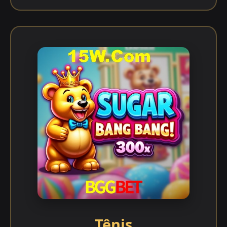
Tênis