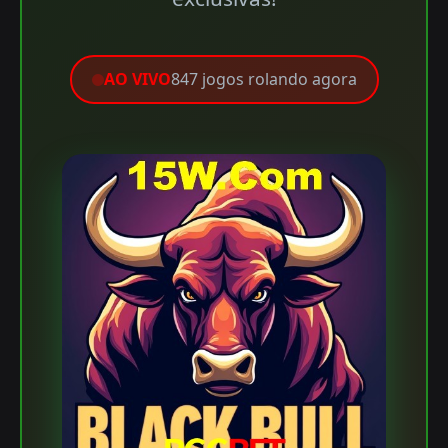
AO VIVO
847 jogos rolando agora