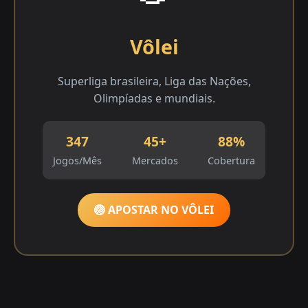
Vôlei
Superliga brasileira, Liga das Nações,
Olimpíadas e mundiais.
347
45+
88%
Jogos/Mês
Mercados
Cobertura
🏐 APOSTAR NO VÔLEI