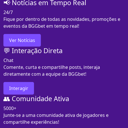
📢 Notícias em Tempo Real
24/7
Fique por dentro de todas as novidades, promoções e
eventos da BGGbet em tempo real!
Ver Notícias
💬 Interação Direta
Chat
Comente, curta e compartilhe posts, interaja
diretamente com a equipe da BGGbet!
Interagir
👥 Comunidade Ativa
5000+
Junte-se a uma comunidade ativa de jogadores e
compartilhe experiências!